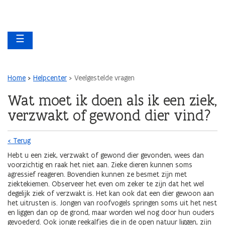
Overslaan en naar de inhoud gaan
Overslaan
Main navigation
en
☰
naar
de
algemene
inhoud
Kruimelpad
Home
Helpcenter
Veelgestelde vragen
gaan
Wat moet ik doen als ik een ziek,
verzwakt of gewond dier vind?
< Terug
Hebt u een ziek, verzwakt of gewond dier gevonden, wees dan
voorzichtig en raak het niet aan. Zieke dieren kunnen soms
agressief reageren. Bovendien kunnen ze besmet zijn met
ziektekiemen. Observeer het even om zeker te zijn dat het wel
degelijk ziek of verzwakt is. Het kan ook dat een dier gewoon aan
het uitrusten is. Jongen van roofvogels springen soms uit het nest
en liggen dan op de grond, maar worden wel nog door hun ouders
gevoederd. Ook jonge reekalfjes die in de open natuur liggen, zijn