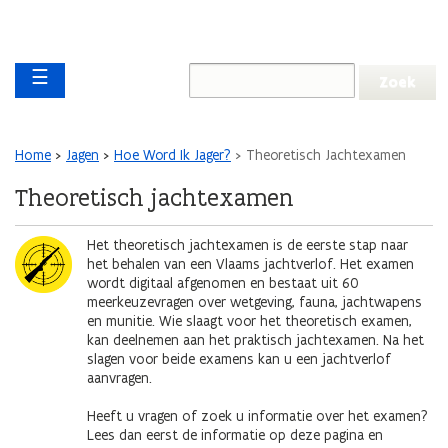
Overslaan en naar de inhoud gaan
Overslaan
Main navigation
en
☰
naar
de
algemene
inhoud
Kruimelpad
Home
Jagen
Hoe Word Ik Jager?
Theoretisch Jachtexamen
gaan
Theoretisch jachtexamen
Afbeelding
Het theoretisch jachtexamen is de eerste stap naar
het behalen van een Vlaams jachtverlof. Het examen
wordt digitaal afgenomen en bestaat uit 60
meerkeuzevragen over wetgeving, fauna, jachtwapens
en munitie. Wie slaagt voor het theoretisch examen,
kan deelnemen aan het praktisch jachtexamen. Na het
slagen voor beide examens kan u een jachtverlof
aanvragen.
Heeft u vragen of zoek u informatie over het examen?
Lees dan eerst de informatie op deze pagina en