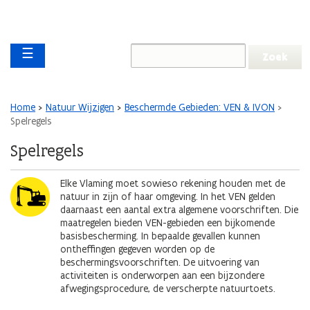
Overslaan en naar de inhoud gaan
Overslaan
Main navigation
en
☰
naar
de
algemene
inhoud
Kruimelpad
Home
Natuur Wijzigen
Beschermde Gebieden: VEN & IVON
gaan
Spelregels
Spelregels
Afbeelding
Elke Vlaming moet sowieso rekening houden met de
natuur in zijn of haar omgeving. In het VEN gelden
daarnaast een aantal extra algemene voorschriften. Die
maatregelen bieden VEN-gebieden een bijkomende
basisbescherming. In bepaalde gevallen kunnen
ontheffingen gegeven worden op de
beschermingsvoorschriften. De uitvoering van
activiteiten is onderworpen aan een bijzondere
afwegingsprocedure, de verscherpte natuurtoets.