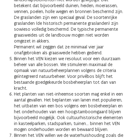
betekent dat bijvoorbeeld duinen, heiden, moerassen,
vennen, poelen, holle wegen en bronnen beschermd zijn.
De graslanden zijn een speciaal geval. De soortenrijke
graslanden (de historisch permanente graslanden) zijn
sowieso volledig beschermd. De typische permanente
graasweides uit de landbouw mogen niet worden
omgezet in akkers.
Permanent wil zeggen dat ze minimaal vier jaar
onafgebroken als graasweide hebben gediend.
Binnen het VEN kiezen we resoluut voor een duurzaam
beheer van alle bossen. We stimuleren maximaal de
opmaak van natuurbeheerplannen volgens de criteria
geïntegreerd natuurbeheer. Voor privébos blijft het
bestaande goedgekeurde bosbeheerplan tot dan van
kracht.
Het planten van niet-inheemse soorten mag enkel in een
aantal gevallen. Het beplanten van lanen met populieren,
het uitbaten van een bos volgens een bosbeheerplan en
het onderhouden van een hoogstamboomgaard blijven
bijvoorbeeld mogelijk. Ook cultuurhistorische elementen
in kasteelparken, stadsparken, tuinen… binnen het VEN
mogen onderhouden worden en bewaard blijven.
Binnen het VEN willen we de waterhuishouding zoals die