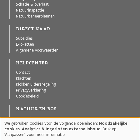
Schade & overlast
Natuurinspectie
Natuurbeheerplannen
DIRECT NAAR
Subsidies
E-loketten
Algemene voorwaarden
HELPCENTER
Contact
Klachten
Klokkenluidersregeling
Privacyverklaring
Cookiebeleid
NATUUR EN BOS
Agentschap voor Natuur en Bos
We gebruiken cookies voor de volgende doeleinden:
Noodzakelijke
Publicaties
Gebruik
cookies, Analytics & Ingesloten externe inhoud
. Druk op
Projecten
van
'Aanpassen' voor meer informatie.
Natuurgebieden
persoonsgegevens