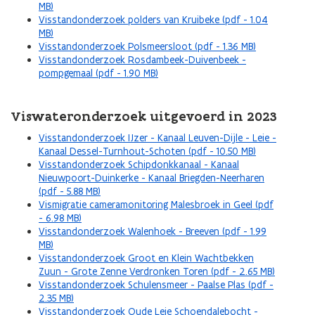
MB)
Visstandonderzoek polders van Kruibeke (pdf - 1.04
MB)
Visstandonderzoek Polsmeersloot (pdf - 1.36 MB)
Visstandonderzoek Rosdambeek-Duivenbeek -
pompgemaal (pdf - 1.90 MB)
Viswateronderzoek uitgevoerd in 2023
Visstandonderzoek IJzer - Kanaal Leuven-Dijle - Leie -
Kanaal Dessel-Turnhout-Schoten (pdf - 10.50 MB)
Visstandonderzoek Schipdonkkanaal - Kanaal
Nieuwpoort-Duinkerke - Kanaal Briegden-Neerharen
(pdf - 5.88 MB)
Vismigratie cameramonitoring Malesbroek in Geel (pdf
- 6.98 MB)
Visstandonderzoek Walenhoek - Breeven (pdf - 1.99
MB)
Visstandonderzoek Groot en Klein Wachtbekken
Zuun - Grote Zenne Verdronken Toren (pdf - 2.65 MB)
Visstandonderzoek Schulensmeer - Paalse Plas (pdf -
2.35 MB)
Visstandonderzoek Oude Leie Schoendalebocht -