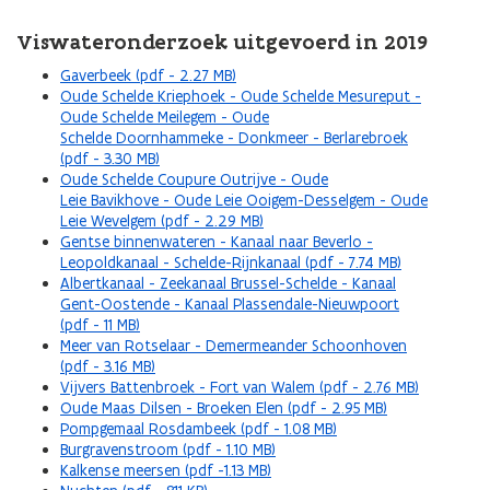
Viswateronderzoek uitgevoerd in 2019
Gaverbeek (pdf - 2.27 MB)
Oude Schelde Kriephoek - Oude Schelde Mesureput -
Oude Schelde Meilegem - Oude
Schelde Doornhammeke - Donkmeer - Berlarebroek
(pdf - 3.30 MB)
Oude Schelde Coupure Outrijve - Oude
Leie Bavikhove - Oude Leie Ooigem-Desselgem - Oude
Leie Wevelgem (pdf - 2.29 MB)
Gentse binnenwateren - Kanaal naar Beverlo -
Leopoldkanaal - Schelde-Rijnkanaal (pdf - 7.74 MB)
Albertkanaal - Zeekanaal Brussel-Schelde - Kanaal
Gent-Oostende - Kanaal Plassendale-Nieuwpoort
(pdf - 11 MB)
Meer van Rotselaar - Demermeander Schoonhoven
(pdf - 3.16 MB)
Vijvers Battenbroek - Fort van Walem (pdf - 2.76 MB)
Oude Maas Dilsen - Broeken Elen (pdf - 2.95 MB)
Pompgemaal Rosdambeek (pdf - 1.08 MB)
Burgravenstroom (pdf - 1.10 MB)
Kalkense meersen (pdf -1.13 MB)