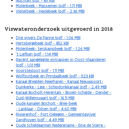
Nuchten (pdf - 811 KB)
Molenbeek - Massemen (pdf - 1.71 MB)
Vleterbeek - Heidebeek (pdf - 2.36 MB)
Viswateronderzoek uitgevoerd in 2018
Drie vijvers De Panne (pdf - 1.06 MB)
Hertsbergebeek (pdf - 852 kB)
Molenbeek- Serskampbeek (pdf - 1.26 MB)
't Liefken (pdf - 1.14 MB)
Recent aangelegde vistrappen in Oost-Vlaanderen
(pdf - 1.01 MB)
Voorstesloot (pdf - 1.11 MB)
Wolfputbeek en Prindaalbeek (pdf - 923 kB)
Kanaal Briegden-Neerharen - Kanaal Nieuwpoort-
Duinkerke - Leie - Schipdonkkanaal (pdf - 2.49 MB)
Kanaal Bocholt-Herentals - Boven-Schelde - Dender -
Zuid-Willemsvaart (pdf - 16.11 MB)
Oude kanalen Bocholt - Bree-beek
- Lanklaar - Dilsen (pdf - 4.60 MB)
Rivierenhof - Fort Oelegem - Gemeentevijver
Zandhoven (pdf - 4.49 MB)
Oude Scheldearmen Nederename - Eine de Sterre -