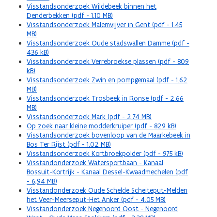
Visstandsonderzoek Wildebeek binnen het
Denderbekken (pdf - 1.10 MB)
Visstandsonderzoek Malemvijver in Gent (pdf - 1.45
MB)
Visstandsonderzoek Oude stadswallen Damme (pdf -
436 kB)
Visstandsonderzoek Verrebroekse plassen (pdf - 809
kB)
Visstandsonderzoek Zwin en pompgemaal (pdf - 1.62
MB)
Visstandsonderzoek Trosbeek in Ronse (pdf - 2.66
MB)
Visstandsonderzoek Mark (pdf - 2.74 MB)
Op zoek naar kleine modderkruiper (pdf - 829 kB)
Visstandsonderzoek bovenloop van de Maarkebeek in
Bos Ter Rijst (pdf - 1.02 MB)
Visstandsonderzoek Kortbroekpolder (pdf - 975 kB)
Visstandonderzoek Watersportbaan - Kanaal
Bossuit-Kortrijk - Kanaal Dessel-Kwaadmechelen (pdf
- 6,94 MB)
Visstandonderzoek Oude Schelde Scheiteput-Melden
het Veer-Meerseput-Het Anker (pdf - 4.05 MB)
Visstandonderzoek Negenoord Oost - Negenoord