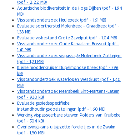
(pdf - 2,22 MB)
Aquatische biodiversiteit in de Hoge Dijken (pdf - 1,94
MB)
Visstandsonderzoek Heulebeek (pdf - 1,61 MB)
Evaluatie soortherstel Molenbeek - Graadbeek (pdf -
1,33 MB)
Evaluatie visbestand Grote Zavelput (pdf - 1,04 MB)
Visstandsonderzoek Oude Kanaalarm Bossuit (pdf -
1,41 MB)
Visstandsonderzoek vispassage Molenbeek Zottegem
(pdf - 1,21 MB)
Kleine modderkruiper Rupelmondse Kreek (pdf - 796
kB)
Visstandonderzoek waterlopen Westkust (pdf - 1,40
MB)
Visstandsonderzoek Meersbeek Sint-Martens-Latem
(pdf - 930 kB)
Evaluatie gebiedsspecifieke
instandhoudingsdoelstellingen (pdf - 1,60 MB)
Werking vispasseerbare stuwen Polders van Kruibeke
(pdf - 504 kB)
Overlevingskans uitgezette foreleitjes in de Zwalm
(pdf - 1,30 MB)