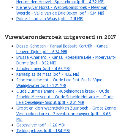
Heurne den Heuvel - Spettekraai (pdf - 4.32 MB)
Kleine vijver Horst - Webbekomsbroek - Meer van
Weerde - Vallei van de Drie Beken (pdf - 5.14 MB)
Polder Land van Waas (pdf - 2.11 MB)
Viswateronderzoek uitgevoerd in 2017
Dessel-Schoten - Kanaal Bossuit-Kortrijk - Kanaal
Leuven-Dijle (pdf - 6.74 MB)
Brussel-Charleroi - Kanaal Roeselare Leie - Moervaart-
Durme (pdf - 8.52 MB)
Schulensmeer (pdf - 4.65 MB)
Kanaalplas de Maat (pdf - 4.12 MB)
Schoendalebocht - Oude Leie Sint-Baafs-Vijve-
Waggelwater (pdf - 1.21 MB)
Oude Durme Hamme - Rupelmondse kreek - Oude
Schelde Meerseput - Oude Schelde Het anker - Oude
Leie Oeselgem- Sisput (pdf - 2.31 MB)
Groot en klein wachtbekken Zuunbeek - Grote Zenne
Verdronken toren - Zevenbronnenvijver (pdf - 6.66
MB)
Gatesvijver (pdf - 1.26 MB)
Terkleppebeek (pdf - 1.54 MB)