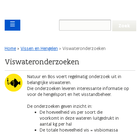
Overslaan en naar de inhoud gaan
Overslaan
Main navigation
en
☰
naar
de
algemene
inhoud
Kruimelpad
Home
Vissen en Hengelen
Viswateronderzoeken
gaan
Viswateronderzoeken
Afbeelding
Natuur en Bos voert regelmatig onderzoek uit in
belangrijke viswateren.
Die onderzoeken leveren interessante informatie op
voor de hengelsport en het visstandbeheer.
De onderzoeken geven inzicht in:
De hoeveelheid vis per soort die
voorkomt in deze wateren (uitgedrukt in
aantal kg per ha)
De totale hoeveelheid vis = visbiomassa