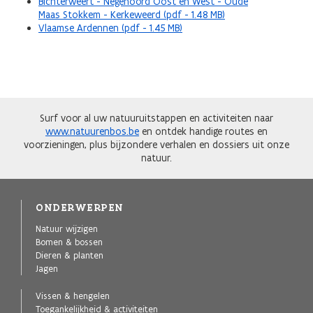
Bichterweert - Negenoord Oost en West - Oude
Maas Stokkem - Kerkeweerd (pdf - 1.48 MB)
Vlaamse Ardennen (pdf - 1.45 MB)
Surf voor al uw natuuruitstappen en activiteiten naar
www.natuurenbos.be
en ontdek handige routes en
voorzieningen, plus bijzondere verhalen en dossiers uit onze
natuur.
ONDERWERPEN
Natuur wijzigen
Bomen & bossen
Dieren & planten
Jagen
Vissen & hengelen
Toegankelijkheid & activiteiten