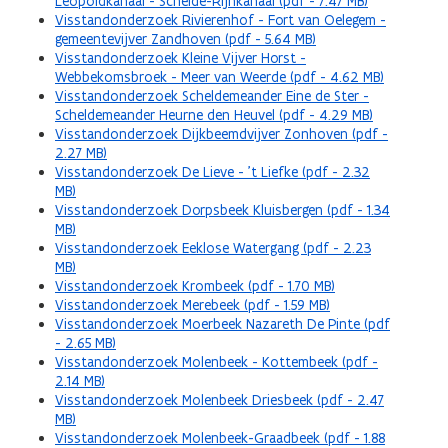
Leopoldkanaal - Schelde-Rijnkanaal (pdf - 7.47 MB)
Visstandonderzoek Rivierenhof - Fort van Oelegem -
gemeentevijver Zandhoven (pdf - 5.64 MB)
Visstandonderzoek Kleine Vijver Horst -
Webbekomsbroek - Meer van Weerde (pdf - 4.62 MB)
Visstandonderzoek Scheldemeander Eine de Ster -
Scheldemeander Heurne den Heuvel (pdf - 4.29 MB)
Visstandonderzoek Dijkbeemdvijver Zonhoven (pdf -
2.27 MB)
Visstandonderzoek De Lieve - ’t Liefke (pdf - 2.32
MB)
Visstandonderzoek Dorpsbeek Kluisbergen (pdf - 1.34
MB)
Visstandonderzoek Eeklose Watergang (pdf - 2.23
MB)
Visstandonderzoek Krombeek (pdf - 1.70 MB)
Visstandonderzoek Merebeek (pdf - 1.59 MB)
Visstandonderzoek Moerbeek Nazareth De Pinte (pdf
- 2.65 MB)
Visstandonderzoek Molenbeek - Kottembeek (pdf -
2.14 MB)
Visstandonderzoek Molenbeek Driesbeek (pdf - 2.47
MB)
Visstandonderzoek Molenbeek-Graadbeek (pdf - 1.88