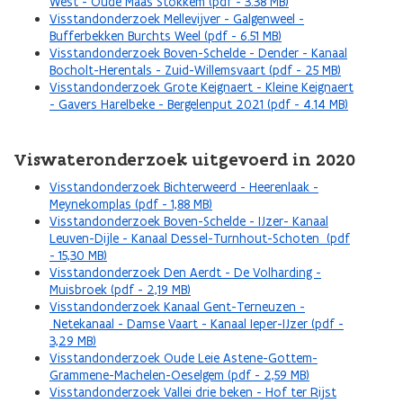
West - Oude Maas Stokkem (pdf - 3.38 MB)
Visstandonderzoek Mellevijver - Galgenweel -
Bufferbekken Burchts Weel (pdf - 6.51 MB)
Visstandonderzoek Boven-Schelde - Dender - Kanaal
Bocholt-Herentals - Zuid-Willemsvaart (pdf - 25 MB)
Visstandonderzoek Grote Keignaert - Kleine Keignaert
- Gavers Harelbeke - Bergelenput 2021 (pdf - 4.14 MB)
Viswateronderzoek uitgevoerd in 2020
Visstandonderzoek Bichterweerd - Heerenlaak -
Meynekomplas (pdf - 1,88 MB)
Visstandonderzoek Boven-Schelde - IJzer- Kanaal
Leuven-Dijle - Kanaal Dessel-Turnhout-Schoten (pdf
- 15,30 MB)
Visstandonderzoek Den Aerdt - De Volharding -
Muisbroek (pdf - 2,19 MB)
Visstandonderzoek Kanaal Gent-Terneuzen -
Netekanaal - Damse Vaart - Kanaal Ieper-IJzer (pdf -
3,29 MB)
Visstandonderzoek Oude Leie Astene-Gottem-
Grammene-Machelen-Oeselgem (pdf - 2,59 MB)
Visstandonderzoek Vallei drie beken - Hof ter Rijst