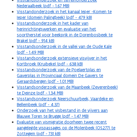
Visstandsonderzoek en terreinonderzoek
Nederaalbeek (pdf - 1.67 MB)
Visstandonderzoek in het kanaal Ieper -Komen te
Ieper (domein Palingbeek) (pdf - 479 kB)
Visstandsonderzoek in het kader van
herinrichtingswerken en evaluatie van het
soortherstel voor beekprik in de Dorenbosbeek te
Brakel (pdf - 914 kB)
Visstandsonderzoek in de vallei van de Oude Kale
(pdf - 1.49 MB)
Visstandsonderzoek extensieve visvijver in het
Kortbroek (Kruibeke) (pdf - 638 kB)
Visstandsonderzoek van de Poelaertplas en
Gaverplas in Provinciaal domein De Gavers te
Geraardsbergen (pdf - 1.01 MB)
Visstandsonderzoek van de Maanbeek (Zeverenbeek)
te Deinze (pdf - 1.34 MB)
Visstandsonderzoek Neerschuurbeek, Vaardeke en
Bellembeek (pdf - 4.37)
Onderzoek van het visbestand in de vijvers aan
Blauwe Toren te Brugge (pdf - 1.47 MB)
Evaluatie van vismigratie doorheen twee recent
aangelegde vispassages op de Molenbeek (OS277) te
Zottegem (pdf - 731 kB)