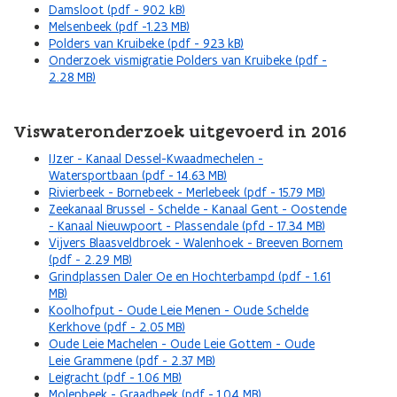
Damsloot (pdf - 902 kB)
Melsenbeek (pdf -1.23 MB)
Polders van Kruibeke (pdf - 923 kB)
Onderzoek vismigratie Polders van Kruibeke (pdf -
2.28 MB)
Viswateronderzoek uitgevoerd in 2016
IJzer - Kanaal Dessel-Kwaadmechelen -
Watersportbaan (pdf - 14.63 MB)
Rivierbeek - Bornebeek - Merlebeek (pdf - 15.79 MB)
Zeekanaal Brussel - Schelde - Kanaal Gent - Oostende
- Kanaal Nieuwpoort - Plassendale (pfd - 17.34 MB)
Vijvers Blaasveldbroek - Walenhoek - Breeven Bornem
(pdf - 2.29 MB)
Grindplassen Daler Oe en Hochterbampd (pdf - 1.61
MB)
Koolhofput - Oude Leie Menen - Oude Schelde
Kerkhove (pdf - 2.05 MB)
Oude Leie Machelen - Oude Leie Gottem - Oude
Leie Grammene (pdf - 2.37 MB)
Leigracht (pdf - 1.06 MB)
Molenbeek - Graadbeek (pdf - 1.04 MB)