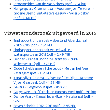
Stroomgebied van de Maarkebeek (pdf - 754 kB)
Hengelvijvers Groenendaal - Vossemvijver Tervuren -
Groene Beemd Sint-Pieters-Leeuw - Vallei 3 beken
(pdf - 6.60 MB)
Viswateronderzoek uitgevoerd in 2015
Eindrapport onderzoek visbestand Albertkanaal
2012-2015 (pdf - 7.84 MB)
Eindrapport onderzoek waterkwaliteit
watersportbaan 2015 (pdf - 2.49 MB)
Dender - Kanaal Bocholt-Herentals - Zuid-
Willemsvaart (pdf - 7.78 MB)
Oude Scheldearmen Scheiteput - Melden het Veer
- Meilegem (pdf - 1.54 MB)
Kanaalvijver Coloma - Vijver Hof Ter Rijst - Kromme
Vijver Gaasbeek (pdf - 1.29 MB)
Gavers - Bergelenput (pdf - 860 kB)
Galgenweel - Bufferbekken Burchts Weel (pdf - 915 kB)
Damse Vaart - Kanaal Ieper-IJzer - Netekanaal (pdf -
1.65)
Boven Schelde 2012-2015 (pdf - 2.95 MB)