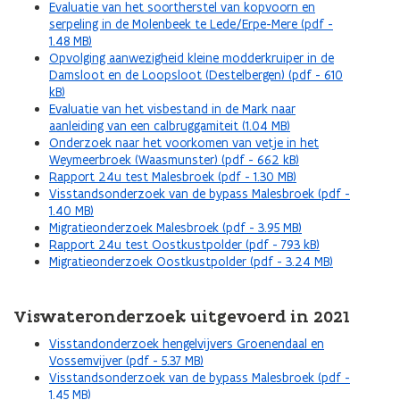
Evaluatie van het soortherstel van kopvoorn en
serpeling in de Molenbeek te Lede/Erpe-Mere (pdf -
1.48 MB)
Opvolging aanwezigheid kleine modderkruiper in de
Damsloot en de Loopsloot (Destelbergen) (pdf - 610
kB)
Evaluatie van het visbestand in de Mark naar
aanleiding van een calbruggamiteit (1.04 MB)
Onderzoek naar het voorkomen van vetje in het
Weymeerbroek (Waasmunster) (pdf - 662 kB)
Rapport 24u test Malesbroek (pdf - 1.30 MB)
Visstandsonderzoek van de bypass Malesbroek (pdf -
1.40 MB)
Migratieonderzoek Malesbroek (pdf - 3.95 MB)
Rapport 24u test Oostkustpolder (pdf - 793 kB)
Migratieonderzoek Oostkustpolder (pdf - 3.24 MB)
Viswateronderzoek uitgevoerd in 2021
Visstandonderzoek hengelvijvers Groenendaal en
Vossemvijver (pdf - 5.37 MB)
Visstandsonderzoek van de bypass Malesbroek (pdf -
1.45 MB)