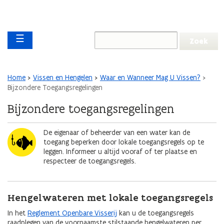
Overslaan en naar de inhoud gaan
Overslaan
Main navigation
en
☰
naar
de
algemene
inhoud
Kruimelpad
Home
Vissen en Hengelen
Waar en Wanneer Mag U Vissen?
gaan
Bijzondere Toegangsregelingen
Bijzondere toegangsregelingen
Afbeelding
De eigenaar of beheerder van een water kan de
toegang beperken door lokale toegangsregels op te
leggen. Informeer u altijd vooraf of ter plaatse en
respecteer de toegangsregels.
Hengelwateren met lokale toegangsregels
In het
Reglement Openbare Visserij
kan u de toegangsregels
raadplegen van de voornaamste stilstaande hengelwateren per