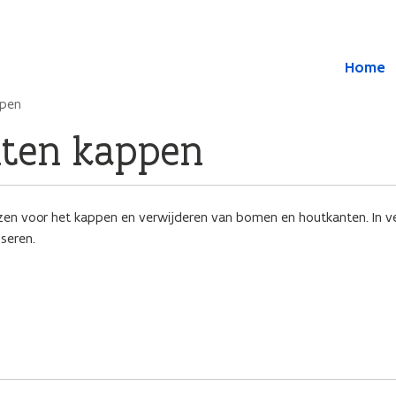
Overslaan en naar de inhoud gaan
Overslaan
Home
en
naar
ppen
de
algemene
ten kappen
inhoud
gaan
zen voor het kappen en verwijderen van bomen en houtkanten. In v
seren.