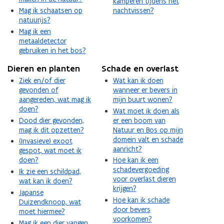
kamperen tijdens het
Mag ik schaatsen op
nachtvissen?
natuurijs?
Mag ik een
metaaldetector
gebruiken in het bos?
Dieren en planten
Schade en overlast
Ziek en/of dier
Wat kan ik doen
gevonden of
wanneer er bevers in
aangereden, wat mag ik
mijn buurt wonen?
doen?
Wat moet ik doen als
Dood dier gevonden,
er een boom van
mag ik dit opzetten?
Natuur en Bos op mijn
domein valt en schade
(Invasieve) exoot
aanricht?
gespot, wat moet ik
doen?
Hoe kan ik een
schadevergoeding
Ik zie een schildpad,
voor overlast dieren
wat kan ik doen?
krijgen?
Japanse
Hoe kan ik schade
Duizendknoop, wat
door bevers
moet hiermee?
voorkomen?
Mag ik een dier vangen,