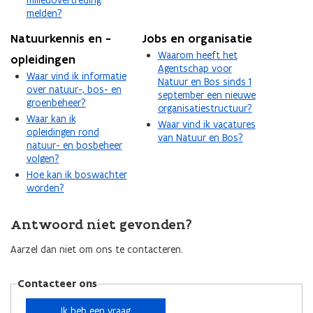
melden?
Natuurkennis en -
Jobs en organisatie
Waarom heeft het
opleidingen
Agentschap voor
Waar vind ik informatie
Natuur en Bos sinds 1
over natuur-, bos- en
september een nieuwe
groenbeheer?
organisatiestructuur?
Waar kan ik
Waar vind ik vacatures
opleidingen rond
van Natuur en Bos?
natuur- en bosbeheer
volgen?
Hoe kan ik boswachter
worden?
Antwoord niet gevonden?
Aarzel dan niet om ons te contacteren.
Contacteer ons
Ik heb een vraag