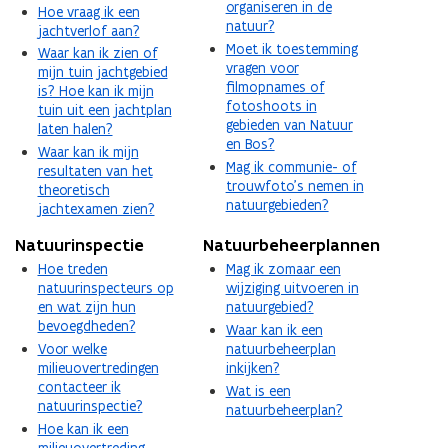
organiseren in de
Hoe vraag ik een
natuur?
jachtverlof aan?
Moet ik toestemming
Waar kan ik zien of
vragen voor
mijn tuin jachtgebied
filmopnames of
is? Hoe kan ik mijn
fotoshoots in
tuin uit een jachtplan
gebieden van Natuur
laten halen?
en Bos?
Waar kan ik mijn
Mag ik communie- of
resultaten van het
trouwfoto’s nemen in
theoretisch
natuurgebieden?
jachtexamen zien?
Natuurinspectie
Natuurbeheerplannen
Hoe treden
Mag ik zomaar een
natuurinspecteurs op
wijziging uitvoeren in
en wat zijn hun
natuurgebied?
bevoegdheden?
Waar kan ik een
Voor welke
natuurbeheerplan
milieuovertredingen
inkijken?
contacteer ik
Wat is een
natuurinspectie?
natuurbeheerplan?
Hoe kan ik een
milieuovertreding