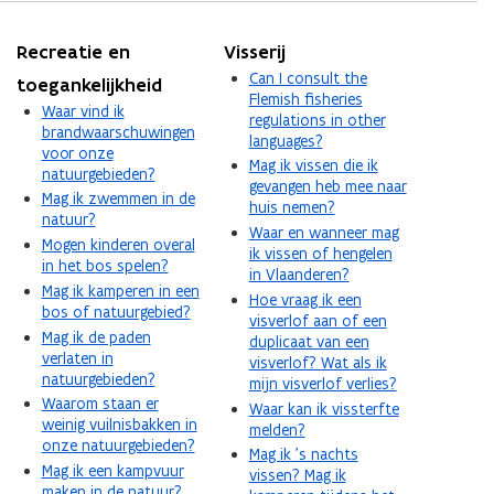
Recreatie en
Visserij
Can I consult the
toegankelijkheid
Flemish fisheries
Waar vind ik
regulations in other
brandwaarschuwingen
languages?
voor onze
Mag ik vissen die ik
natuurgebieden?
gevangen heb mee naar
Mag ik zwemmen in de
huis nemen?
natuur?
Waar en wanneer mag
Mogen kinderen overal
ik vissen of hengelen
in het bos spelen?
in Vlaanderen?
Mag ik kamperen in een
Hoe vraag ik een
bos of natuurgebied?
visverlof aan of een
Mag ik de paden
duplicaat van een
verlaten in
visverlof? Wat als ik
natuurgebieden?
mijn visverlof verlies?
Waarom staan er
Waar kan ik vissterfte
weinig vuilnisbakken in
melden?
onze natuurgebieden?
Mag ik 's nachts
Mag ik een kampvuur
vissen? Mag ik
maken in de natuur?