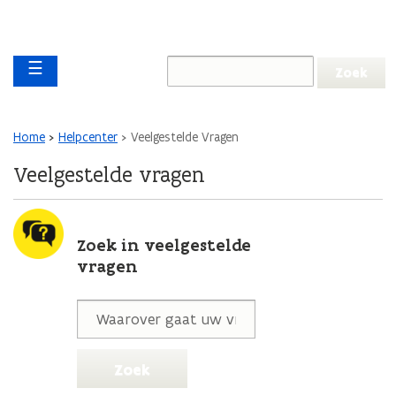
Overslaan en naar de inhoud gaan
Overslaan
Main navigation
en
☰
naar
de
algemene
inhoud
Kruimelpad
Home
Helpcenter
Veelgestelde Vragen
gaan
Veelgestelde vragen
Zoek in veelgestelde
vragen