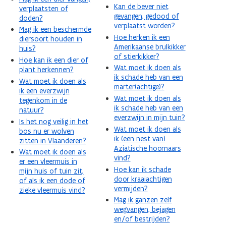
Kan de bever niet
verplaatsten of
gevangen, gedood of
doden?
verplaatst worden?
Mag ik een beschermde
Hoe herken ik een
diersoort houden in
Amerikaanse brulkikker
huis?
of stierkikker?
Hoe kan ik een dier of
Wat moet ik doen als
plant herkennen?
ik schade heb van een
Wat moet ik doen als
marter(achtige)?
ik een everzwijn
Wat moet ik doen als
tegenkom in de
ik schade heb van een
natuur?
everzwijn in mijn tuin?
Is het nog veilig in het
Wat moet ik doen als
bos nu er wolven
ik (een nest van)
zitten in Vlaanderen?
Aziatische hoornaars
Wat moet ik doen als
vind?
er een vleermuis in
Hoe kan ik schade
mijn huis of tuin zit,
door kraaiachtigen
of als ik een dode of
vermijden?
zieke vleermuis vind?
Mag ik ganzen zelf
wegvangen, bejagen
en/of bestrijden?