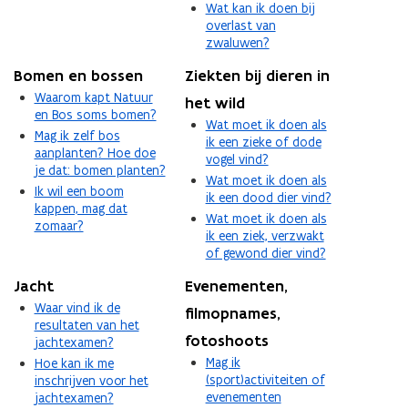
Wat kan ik doen bij
overlast van
zwaluwen?
Bomen en bossen
Ziekten bij dieren in
Waarom kapt Natuur
het wild
en Bos soms bomen?
Wat moet ik doen als
Mag ik zelf bos
ik een zieke of dode
aanplanten? Hoe doe
vogel vind?
je dat: bomen planten?
Wat moet ik doen als
Ik wil een boom
ik een dood dier vind?
kappen, mag dat
Wat moet ik doen als
zomaar?
ik een ziek, verzwakt
of gewond dier vind?
Jacht
Evenementen,
Waar vind ik de
filmopnames,
resultaten van het
fotoshoots
jachtexamen?
Mag ik
Hoe kan ik me
(sport)activiteiten of
inschrijven voor het
evenementen
jachtexamen?